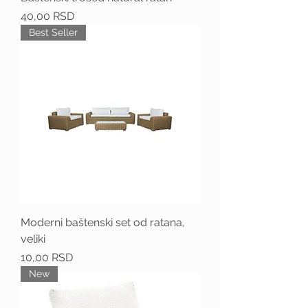
Price
40,00 RSD
Best Seller
Moderni baštenski set od ratana,
veliki
Price
10,00 RSD
New