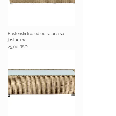
Baštenski trosed od ratana sa
jastucima
Price
25,00 RSD