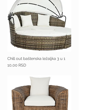
Chill out baštenska ležaljka 3 u 1
Price
10,00 RSD