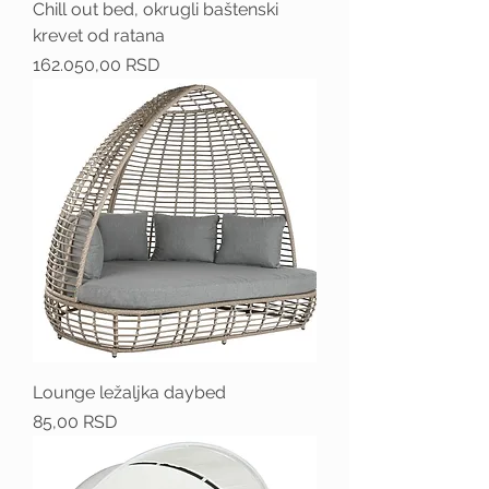
Chill out bed, okrugli baštenski
krevet od ratana
Price
162.050,00 RSD
Lounge ležaljka daybed
Price
85,00 RSD