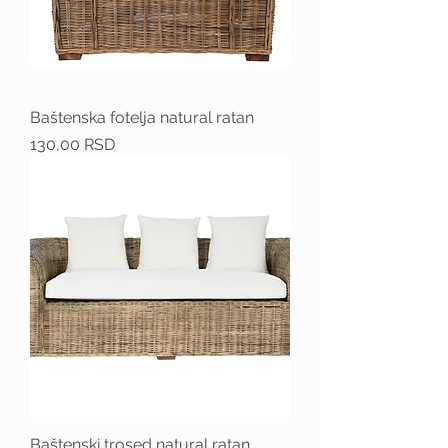
Baštenska fotelja natural ratan
Price
130,00 RSD
Baštenski trosed natural ratan