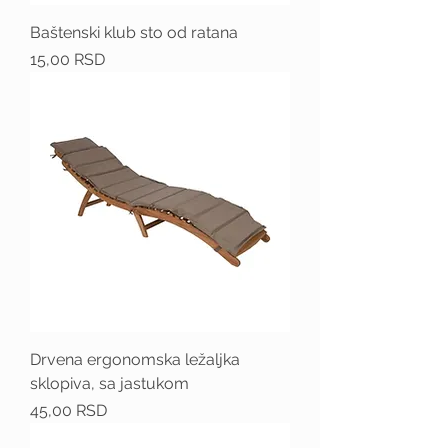
Baštenski klub sto od ratana
Price
15,00 RSD
Drvena ergonomska ležaljka
sklopiva, sa jastukom
Price
45,00 RSD